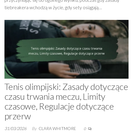
tiebreakera wchodzą w życie, gdy sety osiągają…
Tenis olimpijski: Zasady dotyczące
czasu trwania meczu, Limity
czasowe, Regulacje dotyczące
przerw
31/03/2026
By
CLARA WHITMORE
0