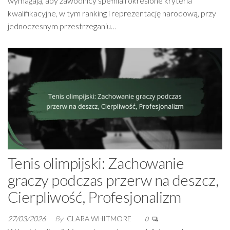
wymagają, aby zawodnicy spełniali określone kryteria
kwalifikacyjne, w tym ranking i reprezentację narodową, przy
jednoczesnym przestrzeganiu…
Tenis olimpijski: Zachowanie
graczy podczas przerw na deszcz,
Cierpliwość, Profesjonalizm
27/03/2026
By
CLARA WHITMORE
0