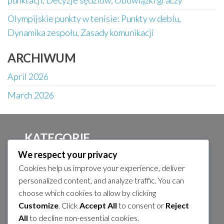
punktacji, Decyzje sędziów, Obowiązki graczy
Olympijskie punkty w tenisie: Punkty w deblu,
Dynamika zespołu, Zasady komunikacji
ARCHIWUM
April 2026
March 2026
KATEGORIE
We respect your privacy
Formaty meczów tenisowych na Igrzyskach
Cookies help us improve your experience, deliver
Olimpijskich
personalized content, and analyze traffic. You can
Zachowanie olimpijskiego tenisisty
choose which cookies to allow by clicking
Customize
. Click
Accept All
to consent or
Reject
Zasady punktacji w tenisie olimpijskim
All
to decline non-essential cookies.