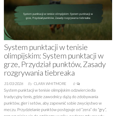
System punktacji w tenisie
olimpijskim: System punktacji w
grze, Przydział punktów, Zasady
rozgrywania tiebreaka
31/03/2026
By
CLARA WHITMORE
0
System punktacji w tenisie olimpijskim odzwierciedla
tradycyjny tenis, gdzie zawodnicy dążą do zdobywania
punktów, gier i setów, aby zapewnić sobie zwycięstwo w
meczu. Przydzielanie punktów postępuje od “zera” do “gry”,
przyczyniając się do ogólnego wyniku, podczas gdy zasady