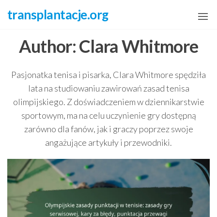
Skip
transplantacje.org
to
the
Author:
Clara Whitmore
content
Pasjonatka tenisa i pisarka, Clara Whitmore spędziła
lata na studiowaniu zawirowań zasad tenisa
olimpijskiego. Z doświadczeniem w dziennikarstwie
sportowym, ma na celu uczynienie gry dostępną
zarówno dla fanów, jak i graczy poprzez swoje
angażujące artykuły i przewodniki.