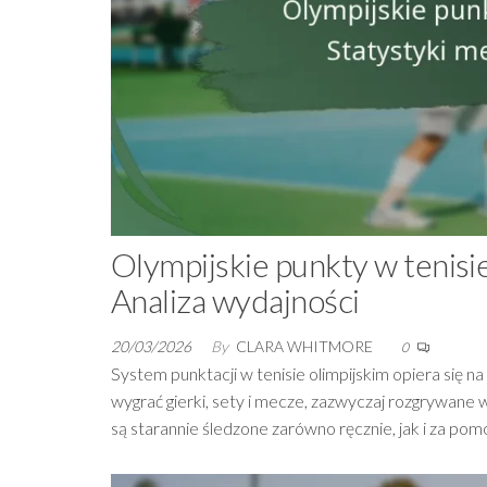
Olympijskie punkty w tenisi
Analiza wydajności
20/03/2026
By
CLARA WHITMORE
0
System punktacji w tenisie olimpijskim opiera się 
wygrać gierki, sety i mecze, zazwyczaj rozgrywane 
są starannie śledzone zarówno ręcznie, jak i za po