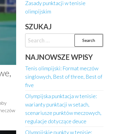
Zasady punktacji w tenisie
olimpijskim
SZUKAJ
Search
for:
NAJNOWSZE WPISY
Tenis olimpijski: Format meczów
we,
singlowych, Best of three, Best of
five
Olympijska punktacja w tenisie:
 aby
warianty punktacji w setach,
i meczów
scenariusze punktów meczowych,
regulacje dotyczące deuce
Olympijskie punkty w tenisie: