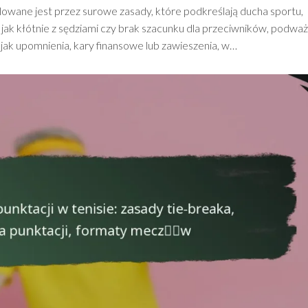
owane jest przez surowe zasady, które podkreślają ducha sportu,
e jak kłótnie z sędziami czy brak szacunku dla przeciwników, podwa
 jak upomnienia, kary finansowe lub zawieszenia, w…