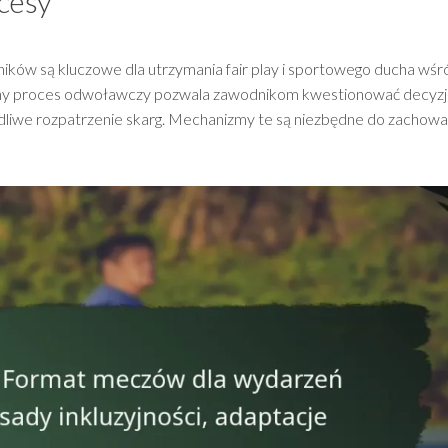
cesy
ików są kluczowe dla utrzymania fair play i sportowego ducha wśr
wany proces odwoławczy pozwala zawodnikom kwestionować decyz
liwe rozpatrzenie skarg. Mechanizmy te są niezbędne do zachowa