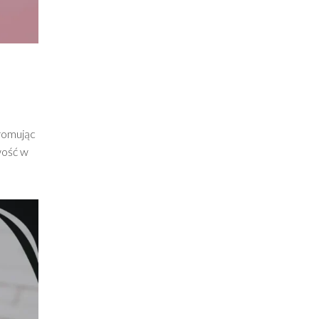
promując
wość w