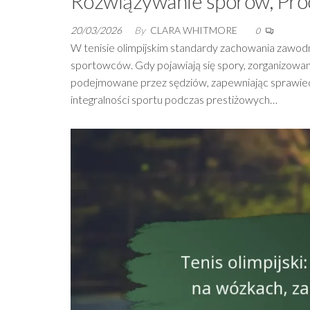
Rozwiązywanie sporów, Pro
20/03/2026
By
CLARA WHITMORE
0
W tenisie olimpijskim standardy zachowania zawodn
sportowców. Gdy pojawiają się spory, zorganizo
podejmowane przez sędziów, zapewniając sprawied
integralności sportu podczas prestiżowych…