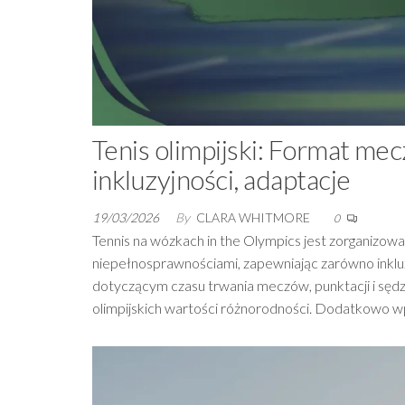
Tenis olimpijski: Format me
inkluzyjności, adaptacje
19/03/2026
By
CLARA WHITMORE
0
Tennis na wózkach in the Olympics jest zorganiz
niepełnosprawnościami, zapewniając zarówno inkluzyj
dotyczącym czasu trwania meczów, punktacji i sędzi
olimpijskich wartości różnorodności. Dodatkowo