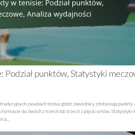
e: Podział punktów, Statystyki meczo
na tradycyjnych zasadach tenisa, gdzie zawodnicy zdobywają punkty,
w formacie do dwóch z trzech lub trzech z pięciu setów. Statystyk
mocą…