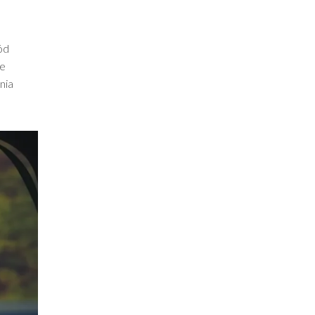
ód
je
nia