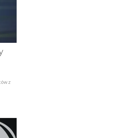
y
ców z