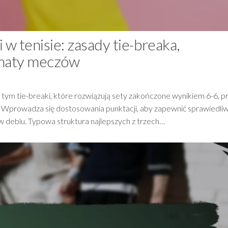
 w tenisie: zasady tie-breaka,
rmaty meczów
 w tym tie-breaki, które rozwiązują sety zakończone wynikiem 6-6, 
 Wprowadza się dostosowania punktacji, aby zapewnić sprawiedli
w deblu. Typowa struktura najlepszych z trzech…