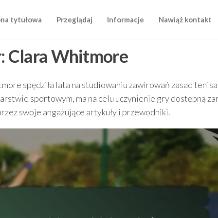
ona tytułowa
Przeglądaj
Informacje
Nawiąż kontakt
:
Clara Whitmore
itmore spędziła lata na studiowaniu zawirowań zasad tenisa
karstwie sportowym, ma na celu uczynienie gry dostępną z
oprzez swoje angażujące artykuły i przewodniki.