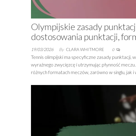
Olympijskie zasady punktacji
dostosowania punktacji, fo
19/03/2026
By
CLARA WHITMORE
0
Tennis olimpijski ma specyficzne zasady punktacji,
wyraźnego zwycięzcę i utrzymując płynność meczu.
różnych formatach meczów, zarówno w singlu, jak i 