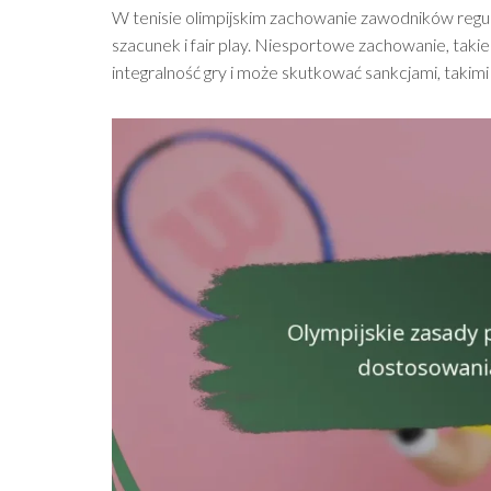
W tenisie olimpijskim zachowanie zawodników regul
szacunek i fair play. Niesportowe zachowanie, taki
integralność gry i może skutkować sankcjami, takimi