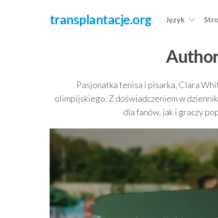
Skip
transplantacje.org
to
Język
Str
the
content
Author
Pasjonatka tenisa i pisarka, Clara Wh
olimpijskiego. Z doświadczeniem w dzienni
dla fanów, jak i graczy p