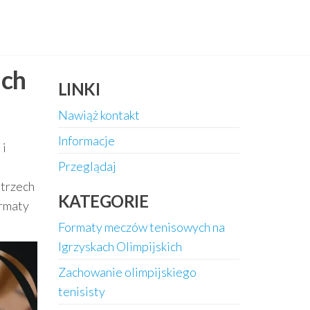
ach
LINKI
Nawiąż kontakt
Informacje
 i
Przeglądaj
 trzech
KATEGORIE
ormaty
Formaty meczów tenisowych na
Igrzyskach Olimpijskich
Zachowanie olimpijskiego
tenisisty