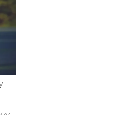
y
ców z