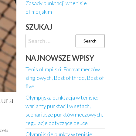
Zasady punktacji w tenisie
olimpijskim
SZUKAJ
Search
for:
NAJNOWSZE WPISY
Tenis olimpijski: Format meczów
singlowych, Best of three, Best of
five
Olympijska punktacja w tenisie:
tura
warianty punktacji w setach,
scenariusze punktów meczowych,
regulacje dotyczące deuce
celu
Olympijskie punkty w tenisie: