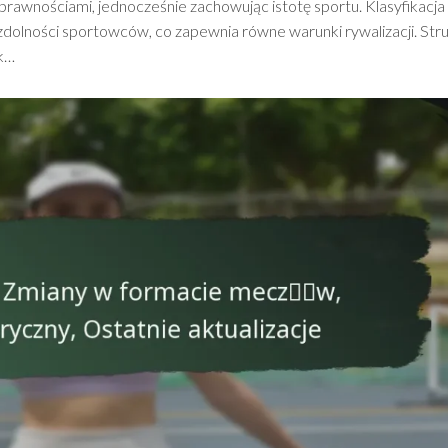
awnościami, jednocześnie zachowując istotę sportu. Klasyfikacja
h zdolności sportowców, co zapewnia równe warunki rywalizacji. Str
ak…