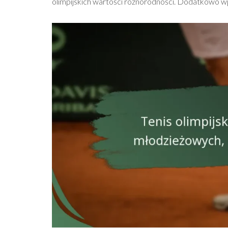
olimpijskich wartości różnorodności. Dodatkowo