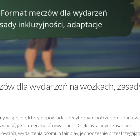
czów dla wydarzeń na wózkach, zasad
owany w sposób, który odpowiada specyficznym potrzebom sportow
ność, jak i integralność rywalizacji. Dzięki ustalonym zasadom
owania, wydarzenia promują fair play, jednocześnie przestrzegając