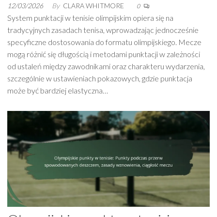
12/03/2026
By
CLARA WHITMORE
0
System punktacji w tenisie olimpijskim opiera się na
tradycyjnych zasadach tenisa, wprowadzając jednocześnie
specyficzne dostosowania do formatu olimpijskiego. Mecze
mogą różnić się długością i metodami punktacji w zależności
od ustaleń między zawodnikami oraz charakteru wydarzenia,
szczególnie w ustawieniach pokazowych, gdzie punktacja
może być bardziej elastyczna…