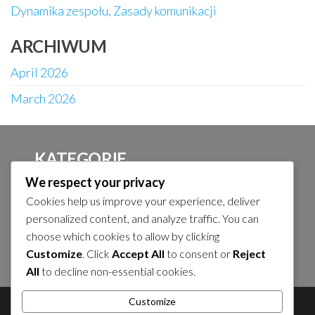
Dynamika zespołu, Zasady komunikacji
ARCHIWUM
April 2026
March 2026
KATEGORIE
We respect your privacy
Formaty meczów tenisowych na Igrzyskach
Cookies help us improve your experience, deliver
Olimpijskich
personalized content, and analyze traffic. You can
Zachowanie olimpijskiego tenisisty
choose which cookies to allow by clicking
Customize
. Click
Accept All
to consent or
Reject
Zasady punktacji w tenisie olimpijskim
All
to decline non-essential cookies.
Customize
About Us
About Us
Contact Us
Contact Us