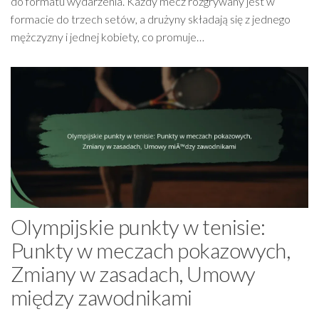
do formatu wydarzenia. Każdy mecz rozgrywany jest w
formacie do trzech setów, a drużyny składają się z jednego
mężczyzny i jednej kobiety, co promuje…
Olympijskie punkty w tenisie:
Punkty w meczach pokazowych,
Zmiany w zasadach, Umowy
między zawodnikami