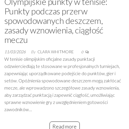
Olympijskie punkty w tenisie:
Punkty podczas przerw
spowodowanych deszczem,
zasady wznowienia, ciągłość
meczu
11/03/2026
By
CLARA WHITMORE
0
W tenisie olimpijskim oficjalne zasady punktacji
odzwierciedlają te stosowane w profesjonalnych turniejach,
zapewniając uporządkowane podejście do punktów, gier i
setów. Opóźnienia spowodowane deszczem mogą zakłócać
mecze, ale wprowadzono szczegółowe zasady wznowienia,
aby zarządzać punktacją i zapewnić ciągłość, umożliwiając
sprawne wznowienie gry z uwzględnieniem gotowości
zawodników…
Read more