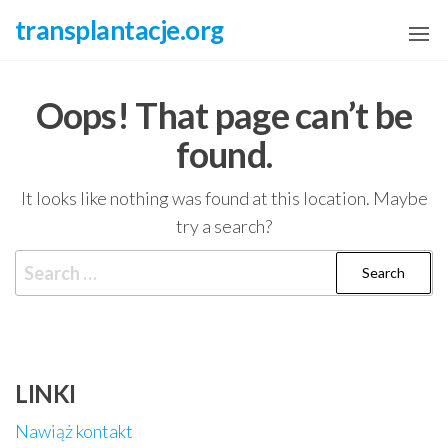
Skip
transplantacje.org
to
the
content
Oops! That page can’t be
found.
It looks like nothing was found at this location. Maybe
try a search?
Search
for:
LINKI
Nawiąż kontakt