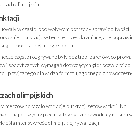
amach olimpijskim.
nktacji
uowały w czasie, pod wpływem potrzeby sprawiedliwości
rycznie, punktacja w tenisie przeszła zmiany, aby poprawi
snącej popularności tego sportu.
 mecze często rozgrywane były bez tiebreakerów, co prowa
w i specyficznych wymagań dotyczących gier odzwiercied
go i przyjaznego dla widza formatu, zgodnego z nowoczesn
zach olimpijskich
lka meczów pokazało wariacje punktacji setów w akcji. Na
ormacie najlepszych z pięciu setów, gdzie zawodnicy musieli
dkreśla intensywność olimpijskiej rywalizacji.