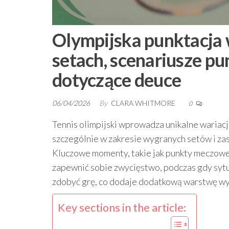
Olympijska punktacja w
setach, scenariusze p
dotyczące deuce
06/04/2026
By
CLARA WHITMORE
0
Tennis olimpijski wprowadza unikalne wariacje
szczególnie w zakresie wygranych setów i z
Kluczowe momenty, takie jak punkty meczowe,
zapewnić sobie zwycięstwo, podczas gdy syt
zdobyć grę, co dodaje dodatkową warstwę w
Key sections in the article: