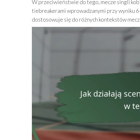
W przeciwieństwie do tego, mecze singli kobi
tiebreakerami wprowadzanymi przy wyniku 6-6. 
dostosowuje się do różnych kontekstów mec