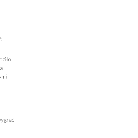
ć
dziło
la
ymi
 wygrać