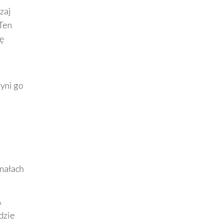
zaj
Ten
ę
yni go
inałach
A
dzie