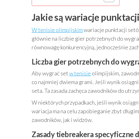
Jakie są wariacje punktacj
W tenisie olimpijskim
wariacje punktacji setó
głównie na liczbie gier potrzebnych do wygr
równowagę konkurencyjną, jednocześnie zach
Liczba gier potrzebnych do wygra
Aby wygrać set
w tenisie
olimpijskim, zawodn
co najmniej dwiema grami. Jeśli wynik osiągn
seta. Ta zasada zachęca zawodników do utrzy
W niektórych przypadkach, jeśli wynik osiągnie
wariacja ma na celu zapobieganie zbyt długi
zawodników, jak i widzów.
Zasady tiebreakera specyficzne dl