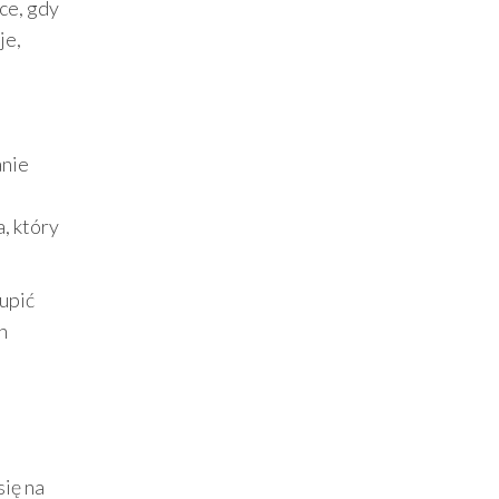
ce, gdy
je,
anie
, który
upić
h
ię na