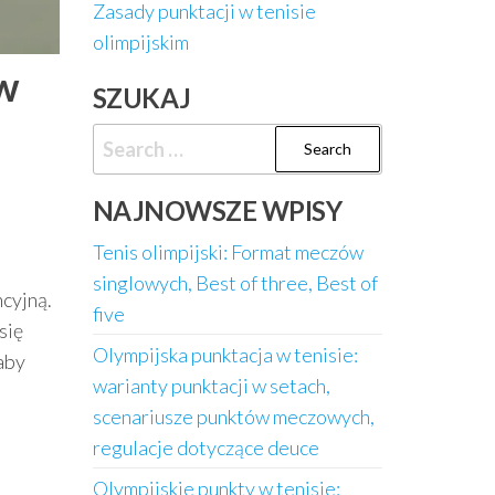
Zasady punktacji w tenisie
olimpijskim
 w
SZUKAJ
Search
for:
NAJNOWSZE WPISY
Tenis olimpijski: Format meczów
singlowych, Best of three, Best of
cyjną.
five
się
Olympijska punktacja w tenisie:
aby
warianty punktacji w setach,
scenariusze punktów meczowych,
regulacje dotyczące deuce
Olympijskie punkty w tenisie: