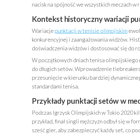
nacisk na spójność we wszystkich meczach w r
Kontekst historyczny wariacji pu
Wariacje
punktacji w tenisie olimpijskim
ewol
konkurencyjnej i zaangażowania widzów. Histo
doświadczenia widzów i dostosować się do ro
W początkowych dniach tenisa olimpijskiego
do długich setów. Wprowadzenie tiebreakeró
przesunięcie w kierunku bardziej dynamiczne
standardami tenisa.
Przykłady punktacji setów w mec
Podczas Igrzysk Olimpijskich w Tokio 2020 ki
przykład, finał singli mężczyzn odbył się w f
sześć gier, aby zabezpieczyć każdy set, co po