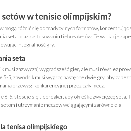
i setów w tenisie olimpijskim?
w mogą różnić się od tradycyjnych formatów, koncentrując 
ania seta oraz zastosowaniu tiebreakerów. Te wariacje zap
owując integralność gry.
nia seta
ik musi zazwyczaj wygrać sześć gier, ale musi również prow
ie 5-5, zawodnik musi wygrać następne dwie gry, aby zabez
mania przewagi konkurencyjnej przez cały mecz.
 6-6, stosuje się tiebreaker, aby określić zwycięzcę seta. 
m setom i utrzymanie meczów wciągającymi zarówno dla
a tenisa olimpijskiego