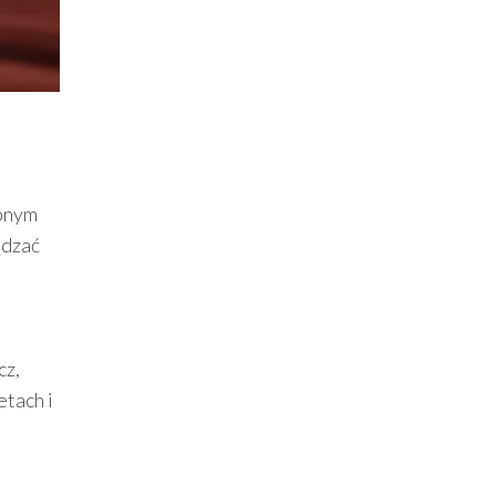
ępnym
ądzać
cz,
etach i