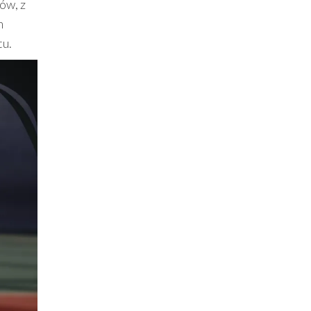
ów, z
m
tu.