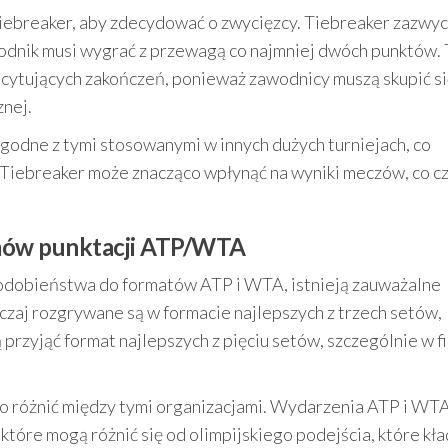
tiebreaker, aby zdecydować o zwycięzcy. Tiebreaker zazwyc
odnik musi wygrać z przewagą co najmniej dwóch punktów. 
cytujących zakończeń, ponieważ zawodnicy muszą skupić si
znej.
zgodne z tymi stosowanymi w innych dużych turniejach, co
Tiebreaker może znacząco wpłynąć na wyniki meczów, co cz
mów punktacji ATP/WTA
podobieństwa do formatów ATP i WTA, istnieją zauważalne
zaj rozgrywane są w formacie najlepszych z trzech setów,
przyjąć format najlepszych z pięciu setów, szczególnie w f
o różnić między tymi organizacjami. Wydarzenia ATP i WT
które mogą różnić się od olimpijskiego podejścia, które kła