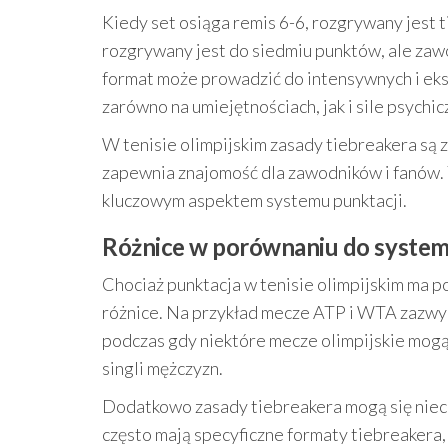
Kiedy set osiąga remis 6-6, rozgrywany jest 
rozgrywany jest do siedmiu punktów, ale zaw
format może prowadzić do intensywnych i eks
zarówno na umiejętnościach, jak i sile psychic
W tenisie olimpijskim zasady tiebreakera są 
zapewnia znajomość dla zawodników i fanów. 
kluczowym aspektem systemu punktacji.
Różnice w porównaniu do syste
Chociaż punktacja w tenisie olimpijskim ma 
różnice. Na przykład mecze ATP i WTA zazwyc
podczas gdy niektóre mecze olimpijskie mogą 
singli mężczyzn.
Dodatkowo zasady tiebreakera mogą się niec
często mają specyficzne formaty tiebreakera, 