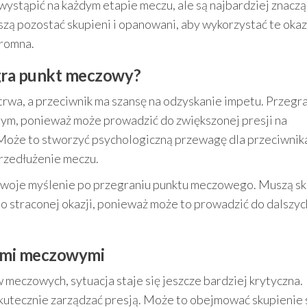
ystąpić na każdym etapie meczu, ale są najbardziej znaczą
zą pozostać skupieni i opanowani, aby wykorzystać te okaz
gromna.
zegra punkt meczowy?
trwa, a przeciwnik ma szansę na odzyskanie impetu. Przegr
m, ponieważ może prowadzić do zwiększonej presji na
 Może to stworzyć psychologiczną przewagę dla przeciwnika
rzedłużenie meczu.
swoje myślenie po przegraniu punktu meczowego. Muszą sk
a o straconej okazji, ponieważ może to prowadzić do dalszyc
tami meczowymi
 meczowych, sytuacja staje się jeszcze bardziej krytyczna.
utecznie zarządzać presją. Może to obejmować skupienie s