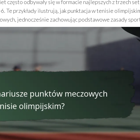
et często odbywały się w formacie najlepszych z trzech set
Te przykłady ilustrują, jak punktacja w tenisie olimpijski
zowych, jednocześnie zachowując podstawowe zasady spor