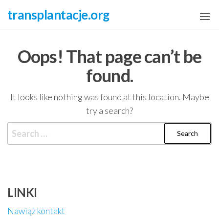
Skip
transplantacje.org
to
the
content
Oops! That page can’t be
found.
It looks like nothing was found at this location. Maybe
try a search?
Search
for:
LINKI
Nawiąż kontakt