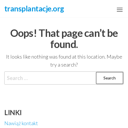
Skip
transplantacje.org
to
the
content
Oops! That page can’t be
found.
It looks like nothing was found at this location. Maybe
try a search?
Search
for:
LINKI
Nawiąż kontakt